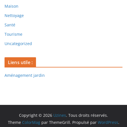
Maison
Nettoyage
Santé
Tourisme
Uncategorized
Liens utile :
Aménagement jardin
Copyright © 2026
Uzines
. Tous droits réservés.
Theme
ColorMag
par ThemeGrill. Propulsé par
WordPress
.