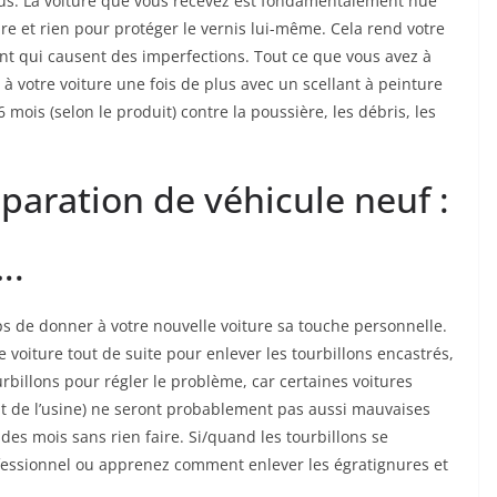
vous. La voiture que vous recevez est fondamentalement nue
re et rien pour protéger le vernis lui-même. Cela rend votre
ent qui causent des imperfections. Tout ce que vous avez à
 votre voiture une fois de plus avec un scellant à peinture
mois (selon le produit) contre la poussière, les débris, les
éparation de véhicule neuf :
….
s de donner à votre nouvelle voiture sa touche personnelle.
 voiture tout de suite pour enlever les tourbillons encastrés,
urbillons pour régler le problème, car certaines voitures
de l’usine) ne seront probablement pas aussi mauvaises
des mois sans rien faire. Si/quand les tourbillons se
fessionnel ou apprenez comment enlever les égratignures et